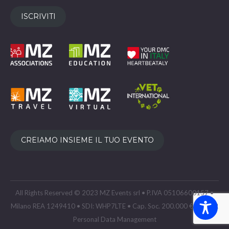
ISCRIVITI
CREIAMO INSIEME IL TUO EVENTO
All Rights Reserved © 2023 MZ Events srl • P.IVA 05106600157 •
Milano REA 1249410 • SDI: WHP7LTE • Cap. Soc. 200.000 € •
GDPR
Personal Data Management