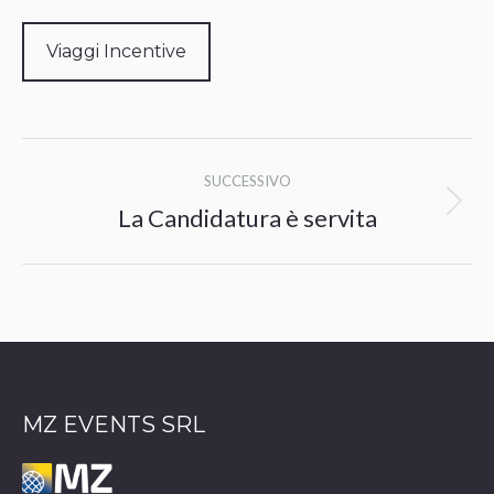
Viaggi Incentive
Naviga
SUCCESSIVO
tra
La Candidatura è servita
Prossimo
i
post:
post
MZ EVENTS SRL