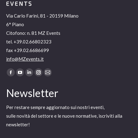
Via Carlo Farini, 81 - 20159 Milano
6° Piano
Citofono: n. 81 MZ Events
tel. +39.02.66802323
fax +39.02.6686699
info@MZevents.it
Ci puoi trovare su:
Facebook
YouTube
Linkedin
Instagram
Mail
page
page
page
page
page
Newsletter
opens
opens
opens
opens
opens
in
in
in
in
in
Per restare sempre aggiornato sui nostri eventi,
new
new
new
new
new
sulle novità del settore e le nuove normative, iscriviti alla
window
window
window
window
window
newsletter!