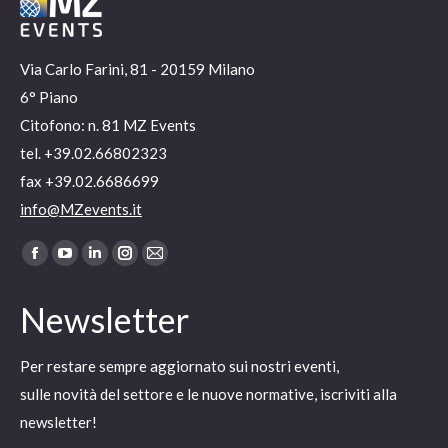
Via Carlo Farini, 81 - 20159 Milano
6° Piano
Citofono: n. 81 MZ Events
tel. +39.02.66802323
fax +39.02.6686699
info@MZevents.it
Ci puoi trovare su:
Facebook
YouTube
Linkedin
Instagram
Mail
page
page
page
page
page
Newsletter
opens
opens
opens
opens
opens
in
in
in
in
in
Per restare sempre aggiornato sui nostri eventi,
new
new
new
new
new
sulle novità del settore e le nuove normative, iscriviti alla
window
window
window
window
window
newsletter!