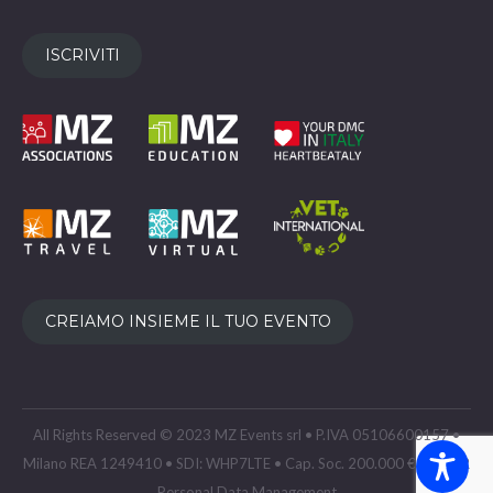
ISCRIVITI
CREIAMO INSIEME IL TUO EVENTO
All Rights Reserved © 2023 MZ Events srl • P.IVA 05106600157 •
Milano REA 1249410 • SDI: WHP7LTE • Cap. Soc. 200.000 € •
GDPR
Personal Data Management