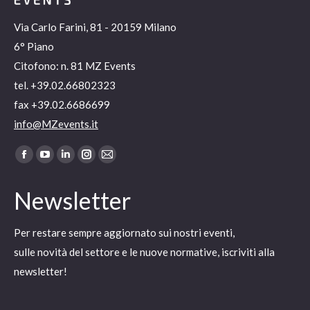
Via Carlo Farini, 81 - 20159 Milano
6° Piano
Citofono: n. 81 MZ Events
tel. +39.02.66802323
fax +39.02.6686699
info@MZevents.it
Ci puoi trovare su:
Facebook
YouTube
Linkedin
Instagram
Mail
page
page
page
page
page
Newsletter
opens
opens
opens
opens
opens
in
in
in
in
in
Per restare sempre aggiornato sui nostri eventi,
new
new
new
new
new
sulle novità del settore e le nuove normative, iscriviti alla
window
window
window
window
window
newsletter!