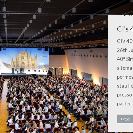
hi siamo
Servizi
Divisioni
Eventi
New
hi siamo
Servizi
Divisioni
Eventi
New
CI’s
CI’s 40
26th Ju
40° Sim
a tema 
permess
stati l
presso 
parteci
Leggi