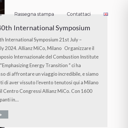
s
Rassegna stampa
Contattaci
s
Rassegna stampa
Contattaci
 40th International Symposium
th International Symposium 21st July –
ly 2024. Allianz MiCo, Milano Organizzare il
posio Internazionale del Combustion Institute
“Emphasizing Energy Transition ” ci ha
o di affrontare un viaggio incredibile, e siamo
ieti di aver vissuto l’evento tenutosi qui a Milano
il Centro Congressi Allianz MiCo. Con 1600
panti in…