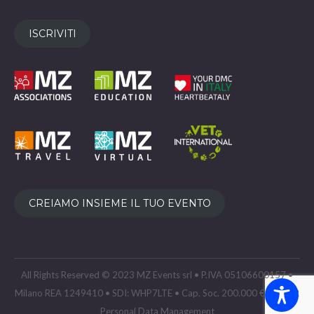
ISCRIVITI
CREIAMO INSIEME IL TUO EVENTO
All Rights Reserved © 2023 MZ Events srl • P.IVA 05106600157 •
Milano REA 1249410 • SDI: WHP7LTE • Cap. Soc. 200.000 € •
GDPR
Personal Data Management