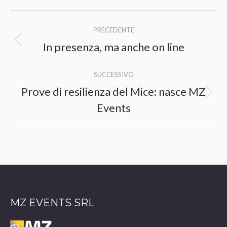
Naviga
PRECEDENTE
tra
In presenza, ma anche on line
Post
i
precedente:
SUCCESSIVO
post
Prove di resilienza del Mice: nasce MZ
Prossimo
Events
post:
MZ EVENTS SRL