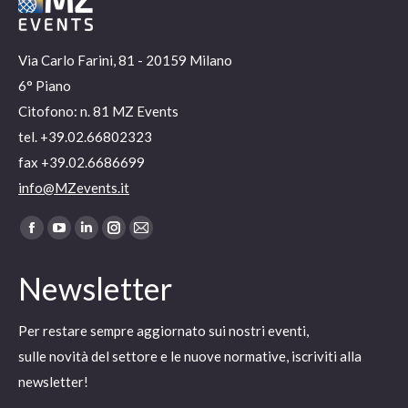
Via Carlo Farini, 81 - 20159 Milano
6° Piano
Citofono: n. 81 MZ Events
tel. +39.02.66802323
fax +39.02.6686699
info@MZevents.it
Ci puoi trovare su:
Facebook
YouTube
Linkedin
Instagram
Mail
page
page
page
page
page
Newsletter
opens
opens
opens
opens
opens
in
in
in
in
in
Per restare sempre aggiornato sui nostri eventi,
new
new
new
new
new
sulle novità del settore e le nuove normative, iscriviti alla
window
window
window
window
window
newsletter!