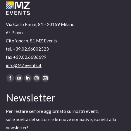
Via Carlo Farini, 81 - 20159 Milano
6° Piano
Citofono: n. 81 MZ Events
tel. +39.02.66802323
fax +39.02.6686699
info@MZevents.it
Ci puoi trovare su:
Facebook
YouTube
Linkedin
Instagram
Mail
page
page
page
page
page
Newsletter
opens
opens
opens
opens
opens
in
in
in
in
in
Per restare sempre aggiornato sui nostri eventi,
new
new
new
new
new
sulle novità del settore e le nuove normative, iscriviti alla
window
window
window
window
window
newsletter!