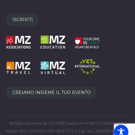
ISCRIVITI
CREIAMO INSIEME IL TUO EVENTO
All Rights Reserved © 2023 MZ Events srl • P.IVA 05106600157 •
Milano REA 1249410 • SDI: WHP7LTE • Cap. Soc. 200.000 € •
GDPR