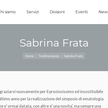
hi siamo
Servizi
Divisioni
Eventi
New
hi siamo
Servizi
Divisioni
Eventi
New
Sabrina Frata
Tu sei qui:
Home
Testimonianze
Sabrina Frata
graziarvi nuovamente per il preziosissimo ed insostituibile
ultimo anno per la realizzazione del simposio di ematologia.
 e’ ormai datata, con altre e’ una novita’, ma sempre una