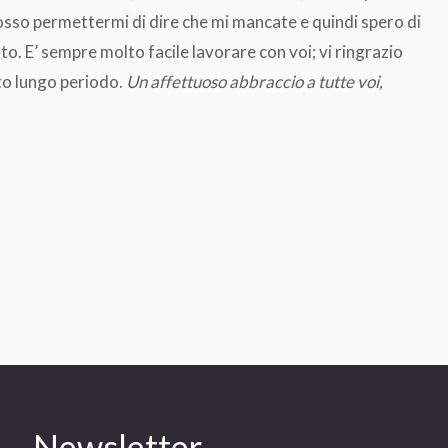
Dear Barbara, Congratulations on the
Dear Silvia, Could y
sso permettermi di dire che mi mancate e quindi spero di
simo.
success of IFCC Worldlab 2024!! Thank
appreciation for the
to. E’ sempre molto facile lavorare con voi; vi ringrazio
you so much for your support during the
the eNews team mad
to lungo periodo.
Un affettuoso abbraccio a tutte voi,
 e i
event. See you in Euromedlab 2025!
issue piece on PLM 
Best Regards,
engaging and nicely
“people”. Thank you
苏焕彬 Su Huanbin
IFCC WORLDLAB 2024 -
ari
Sharon 
DUBAI
,
ossima
li
Newsletter