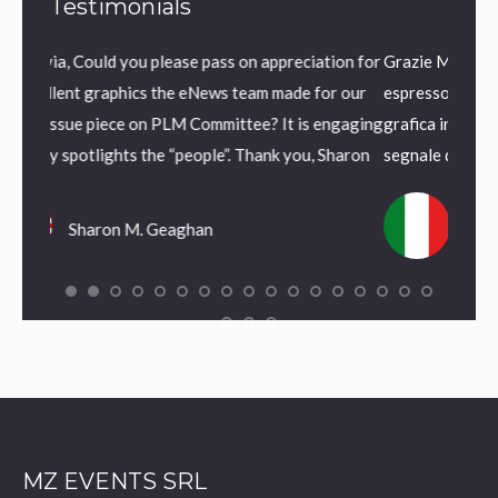
Testimonials
lease pass on appreciation for
Grazie Mauro, veramente molto bello,
the eNews team made for our
espresso in precedenza, la nuova coper
PLM Committee? It is engaging
grafica interna danno alla nostra rivis
e “people”. Thank you, Sharon
segnale di rinnovamento.
eaghan
Antonio Fortunato
MZ EVENTS SRL