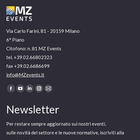
Via Carlo Farini, 81 - 20159 Milano
6° Piano
Citofono: n. 81 MZ Events
tel. +39.02.66802323
fax +39.02.6686699
info@MZevents.it
Ci puoi trovare su:
Facebook
YouTube
Linkedin
Instagram
Mail
page
page
page
page
page
Newsletter
opens
opens
opens
opens
opens
in
in
in
in
in
Per restare sempre aggiornato sui nostri eventi,
new
new
new
new
new
sulle novità del settore e le nuove normative, iscriviti alla
window
window
window
window
window